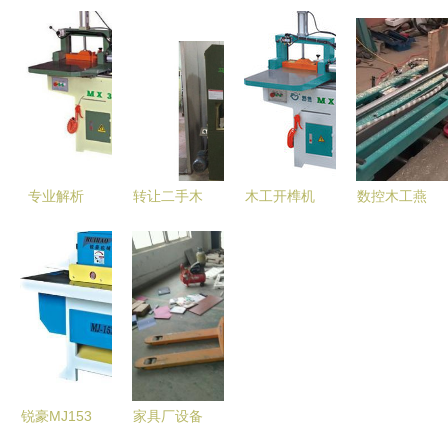
械 建筑机
镇卫民木工
激光 专业
品质之源
械领域中的
机械经营部
木工雕刻机
佛山市顺德
专业选择
建筑机械产
产品系列与
区伦教宸欣
品相册图片
解决方案
木工机械店
——厂家直
销木工家具
制造机械全
专业解析
转让二手木
木工开榫机
数控木工燕
方位解析
广东广州木
工机械马氏
与打榫机
尾榫机 从
工机械中的
MJ345A木
建筑木作中
蜂箱抽屉到
开榫利器
工带锯
的核心精密
建筑领域的
——马扎公
机械
精密加工革
榫机与阳榫
新
机
锐豪MJ153
家具厂设备
上锯修边机
更新换代