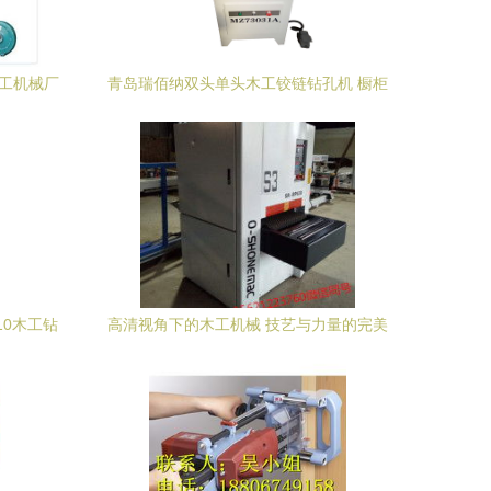
木工机械厂
青岛瑞佰纳双头单头木工铰链钻孔机 橱柜
衣柜三合一打孔机合页开孔机铰链机图片_
高清图_细节图-青岛瑞佰纳机械 -
10木工钻
高清视角下的木工机械 技艺与力量的完美
工
融合