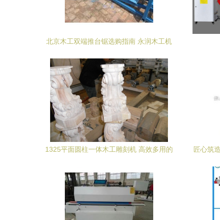
北京木工双端推台锯选购指南 永润木工机
械为何值得信赖
1325平面圆柱一体木工雕刻机 高效多用的
匠心筑造
木工利器