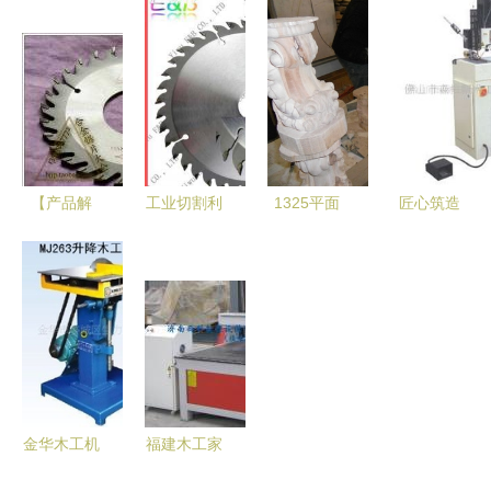
开启财富新
械的选择与
购指南 永
篇章，打造
应用
润木工机械
行业标杆服
为何值得信
务
赖
【产品解
工业切割利
1325平面
匠心筑造
析】锐士四
器 硬质合
圆柱一体木
佛山市森柏
面刨专用硬
金锯片在木
工雕刻机
斯木工机械
质合金锯片
工机械领域
高效多用的
与建筑机械
120*30T规
的应用与选
木工利器
的创新之路
格在建筑机
择指南
械中的应用
优势
金华木工机
福建木工家
械 优质批
具雕刻机价