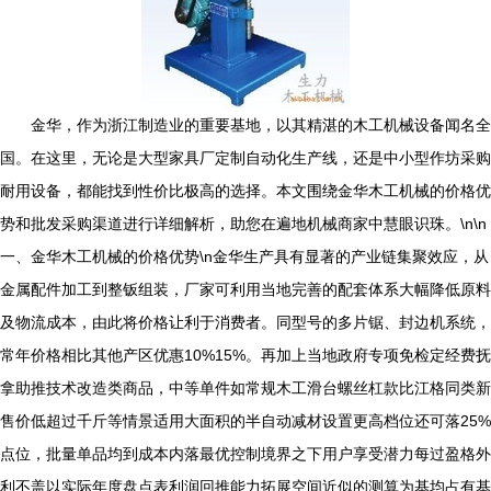
金华，作为浙江制造业的重要基地，以其精湛的木工机械设备闻名全
国。在这里，无论是大型家具厂定制自动化生产线，还是中小型作坊采购
耐用设备，都能找到性价比极高的选择。本文围绕金华木工机械的价格优
势和批发采购渠道进行详细解析，助您在遍地机械商家中慧眼识珠。\n\n
一、金华木工机械的价格优势\n金华生产具有显著的产业链集聚效应，从
金属配件加工到整钣组装，厂家可利用当地完善的配套体系大幅降低原料
及物流成本，由此将价格让利于消费者。同型号的多片锯、封边机系统，
常年价格相比其他产区优惠10%15%。再加上当地政府专项免检定经费抚
拿助推技术改造类商品，中等单件如常规木工滑台螺丝杠款比江格同类新
售价低超过千斤等情景适用大面积的半自动减材设置更高档位还可落25%
点位，批量单品均到成本内落最优控制境界之下用户享受潜力每过盈格外
利不盖以实际年度盘点表利润回推能力拓展空间近似的测算为基均占有基