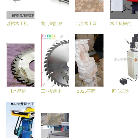
诚招木工机
龙门锯批发
北京木工双
木工机械的
械全国代理
高效木工机
端推台锯选
分类与概述
开启财富新
械的选择与
购指南 永
篇章，打造
应用
润木工机械
行业标杆服
为何值得信
务
赖
【产品解
工业切割利
1325平面
匠心筑造
析】锐士四
器 硬质合
圆柱一体木
佛山市森柏
面刨专用硬
金锯片在木
工雕刻机
斯木工机械
质合金锯片
工机械领域
高效多用的
与建筑机械
120*30T规
的应用与选
木工利器
的创新之路
格在建筑机
择指南